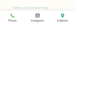
Phone
Instagram
Address
Would you recommend us to your
friends?
Yes
No
Submit