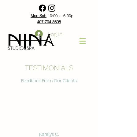
Mon-Sat:
10:00a - 6:00p
407-704-3608
Log In
TESTIMONIALS
Feedback From Our Clients
Karelys C.